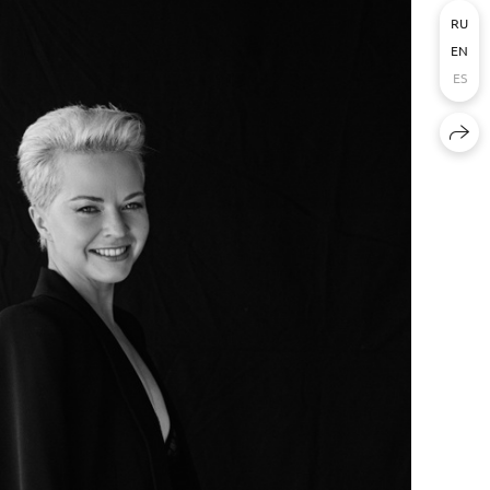
RU
EN
ES