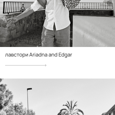
лавстори Ariadna and Edgar