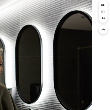
RU
EN
ES